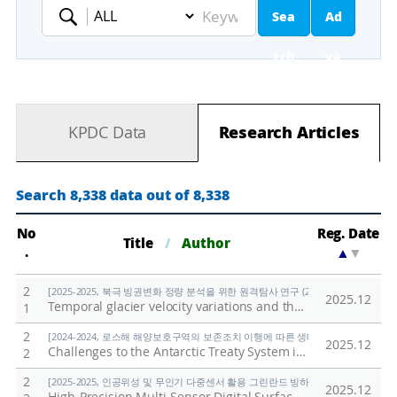
Sea
Ad
Keyword
rch
va
nc
KPDC Data
Research Articles
ed
Se
Search 8,338 data out of 8,338
ar
No
Reg. Date
Title
/
Author
.
▲
▼
ch
2
[2025-2025, 북극 빙권변화 정량 분석을 위한 원격탐사 연구 (25-25) / 김현철]
2025.12
Temporal glacier velocity variations and their controlling factors in the Nathorstbreen glacier system, Svalbard
1
2
[2024-2024, 로스해 해양보호구역의 보존조치 이행에 따른 생태계 변화 연구 (24-24)
2025.12
Challenges to the Antarctic Treaty System in the Era of Climate Crisis and Hegemonic Competition: Korea'
2
2
[2025-2025, 인공위성 및 무인기 다중센서 활용 그린란드 빙하 감소에 따른 식생 및 지
2025.12