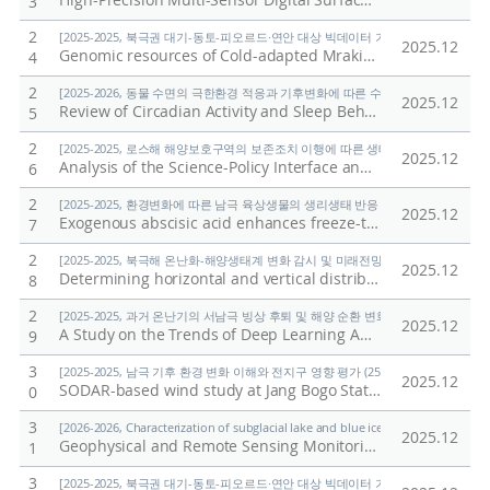
High-Precision Multi-Sensor Digital Surface Model Dataset Based on UAV and Satellite Data for Greenland Glacier Monitoring
3
2
[2025-2025, 북극권 대기-동토-피오르드·연안 대상 빅데이터 기반 기후변화 대응 연구 (
2025.12
Genomic resources of Cold-adapted Mrakia yeasts and their potential biotechnological applications
4
2
[2025-2026, 동물 수면의 극한환경 적응과 기후변화에 따른 수면반응 예측 연구 (25-2
2025.12
Review of Circadian Activity and Sleep Behavior in Fish and a Pilot Study
5
2
[2025-2025, 로스해 해양보호구역의 보존조치 이행에 따른 생태계 변화 연구 (25-25)
2025.12
Analysis of the Science-Policy Interface and Political Influences in Antarctic Governance: Implications for Marine Life Science Research
6
2
[2025-2025, 환경변화에 따른 남극 육상생물의 생리생태 반응 규명 (25-25) / 이형석
2025.12
Exogenous abscisic acid enhances freeze-thaw stress tolerance in Antarctic moss Sanionia uncinata through coordinated antioxidant defense and osmoprotectant accumulation
7
2
[2025-2025, 북극해 온난화-해양생태계 변화 감시 및 미래전망 연구 (25-25) / 양은
2025.12
Determining horizontal and vertical distributions of polar cod (Boreogadus saida) in the Bering Sea and western Arctic Ocean using traditional sampling and environmental DNA metabarcoding
8
2
[2025-2025, 과거 온난기의 서남극 빙상 후퇴 및 해양 순환 변화 연구 (25-25) / 유규
2025.12
A Study on the Trends of Deep Learning Applications in Geology
9
3
[2025-2025, 남극 기후 환경 변화 이해와 전지구 영향 평가 (25-25) / 정의석]
2025.12
SODAR-based wind study at Jang Bogo Station, Antarctica, during the winter of 2017
0
3
[2026-2026, Characterization of subglacial lake and blue ice in northern Victor
2025.12
Geophysical and Remote Sensing Monitoring of a Snow Patch System in Barton Peninsula Shows Impacts of Warming on Low-Altitude Permafrost
1
3
[2025-2025, 북극권 대기-동토-피오르드·연안 대상 빅데이터 기반 기후변화 대응 연구 (