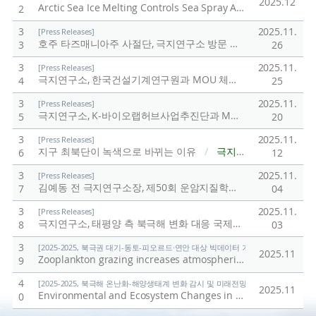
2025.12
Arctic Sea Ice Melting Controls Sea Spray Aerosol Production
2
3
2025.11.
[Press Releases]
호주 타즈매니아주 사절단, 극지연구소 방문
/
극지연구소
3
26
3
2025.11.
[Press Releases]
극지연구소, 한국건설기계연구원과 MOU 체결
/
극지연구소
4
25
3
2025.11.
[Press Releases]
극지연구소, K-바이오랩허브사업추진단과 MOU 체결
/
극지
5
20
3
2025.11.
[Press Releases]
지구 최북단이 녹색으로 바뀌는 이유
/
극지연구소
6
12
3
2025.11.
[Press Releases]
김예동 전 극지연구소장, 제50회 운암지질학상 수상
/
극지연
7
04
3
2025.11.
[Press Releases]
극지연구소, 태평양 측 북극해 변화 대응 국제워크숍 연속 개최
8
03
3
[2025-2025, 북극권 대기-동토-피오르드·연안 대상 빅데이터 기반 기후변화 대응 연구 (
2025.11
Zooplankton grazing increases atmospheric primary aerosol production in the high Arctic
9
4
[2025-2025, 북극해 온난화-해양생태계 변화 감시 및 미래전망 연구 (25-25) / 양은
2025.11
Environmental and Ecosystem Changes in the Western Arctic Ocean: A Research Overview
0