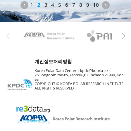
Previous
Next
1
2
3
4
5
6
7
8
9
10
KAOS
Kopri
Previous
개인정보처리방침
Korea Polar Data Center |
kpdc@kopri.re.kr
26 Songdomirae-ro, Yeonsu-gu, Incheon 21990, Kor
ea
COPYRIGHT © KOREA POLAR RESEARCH INSTITUTE
ALL RIGHTS RESERVED