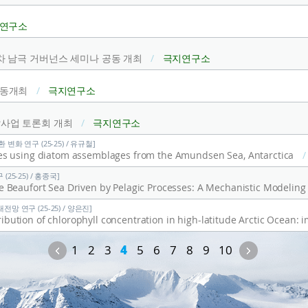
연구소
차 남극 거버넌스 세미나 공동 개최
/
극지연구소
공동개최
/
극지연구소
발사업 토론회 개최
/
극지연구소
변화 연구 (25-25) / 유규철]
es using diatom assemblages from the Amundsen Sea, Antarctica
/
25-25) / 홍종국]
 Beaufort Sea Driven by Pelagic Processes: A Mechanistic Modelin
망 연구 (25-25) / 양은진]
Previous
Next
1
2
3
4
5
6
7
8
9
10