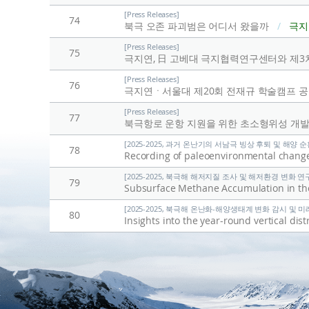
[Press Releases]
74
북극 오존 파괴범은 어디서 왔을까
/
극지
[Press Releases]
75
극지연, 日 고베대 극지협력연구센터와 제3
[Press Releases]
76
극지연ㆍ서울대 제20회 전재규 학술캠프 
[Press Releases]
77
북극항로 운항 지원을 위한 초소형위성 개
[2025-2025, 과거 온난기의 서남극 빙상 후퇴 및 해양 순환 
78
Recording of paleoenvironmental chang
[2025-2025, 북극해 해저지질 조사 및 해저환경 변화 연구 (
79
Subsurface Methane Accumulation in the
[2025-2025, 북극해 온난화-해양생태계 변화 감시 및 미래전
80