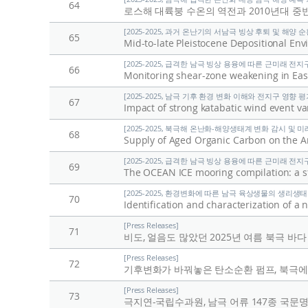
64
로스해 대륙붕 수온의 역전과 2010년대 
[2025-2025, 과거 온난기의 서남극 빙상 후퇴 및 해양 순환 
65
[2025-2025, 급격한 남극 빙상 용융에 따른 근미래 전지구
66
Monitoring shear-zone weakening in East
[2025-2025, 남극 기후 환경 변화 이해와 전지구 영향 평가 
67
Impact of strong katabatic wind event va
[2025-2025, 북극해 온난화-해양생태계 변화 감시 및 미래전
68
Supply of Aged Organic Carbon on the A
[2025-2025, 급격한 남극 빙상 용융에 따른 근미래 전지구
69
The OCEAN ICE mooring compilation: a s
[2025-2025, 환경변화에 따른 남극 육상생물의 생리생태 반응
70
[Press Releases]
71
비도, 얼음도 많았던 2025년 여름 북극 바
[Press Releases]
72
기후변화가 바꿔놓은 탄소순환 펌프, 북극
[Press Releases]
73
극지연-국립수과원, 남극 어류 147종 국문