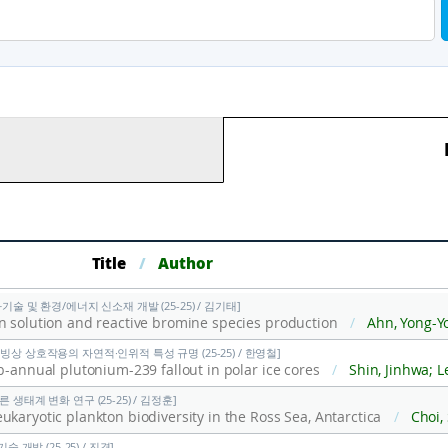
Title
/
Author
기술 및 환경/에너지 신소재 개발 (25-25) / 김기태]
n solution and reactive bromine species production
/
Ahn, Yong-Yoon; Quoc Anh Nguyen; Andrea Spolaor; Sef
빙상 상호작용의 자연적·인위적 특성 규명 (25-25) / 한영철]
b-annual plutonium-239 fallout in polar ice cores
/
Shin, Jinhwa; Lee, Seungmi; Han, Yeongcheo
생태계 변화 연구 (25-25) / 김정훈]
karyotic plankton biodiversity in the Ross Sea, Antarctica
/
Choi, Soyun; Choi, Eunkyung; Cho,
 개발 (25-25) / 진경]