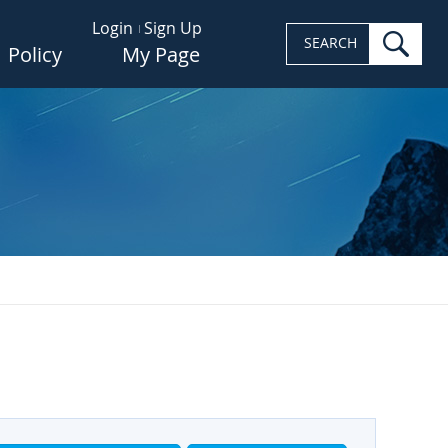
Login
Sign Up
sea
SEARCH
Policy
My Page