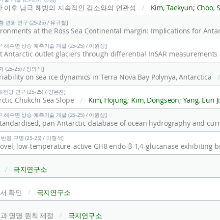
중반 이후 남극 해빙의 지속적인 감소와의 연관성
/
Kim, Taekyun; Choo, Sung-Ho; Moon, Jae-Hong; J
변화 연구 (25-25) / 유규철]
 해수면 상승 예측기술 개발 (25-25) / 이원상]
 Antarctic outlet glaciers through differential InSAR measurements
(25-25) / 정의석]
riability on sea ice dynamics in Terra Nova Bay Polynya, Antarctica
망 연구 (25-25) / 양은진]
rctic Chukchi Sea Slope
/
Kim, Hojung; Kim, Dongseon; Yang, Eun Jin; Nam, Seung-il; Cho, Sosul; Cho, Kyoung-Ho; Jung, Jinyoung; 
 해수면 상승 예측기술 개발 (25-25) / 이원상]
tandardised, pan-Antarctic database of ocean hydrography and curr
 규명 (25-25) / 이형석]
다
/
극지연구소
에서 확인
/
극지연구소
명과 명명 원칙 제정
/
극지연구소