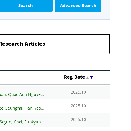
Search
Advanced Search
Research Articles
Reg. Date
▲
▼
2025.10
ano Frassati; Elena Barbaro; Giulio Cozzi; Clara Turetta; Hoon Oh; Jaesang Lee; Kim, Kitae
2025.10
l; Hwang, Heejin; Ro, Seokhyun; Hur, Soon Do; Hong, Sang-Bum
2025.10
 Minjoo; Lee, Seung Jae; Kim, Inseo; Shin, Doyoon; Kim, Jangyeon; La, Hyoung Sul; Rhee, Jae-Sung; Kim, Jeong-Hoon; Park, Hyun