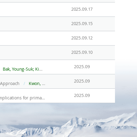
2025.09.17
2025.09.15
2025.09.12
2025.09.10
2025.09
Bak, Young-Suk; Kim, Sunghan; Yoo, Kyu-Cheul; Lee, Jae Il; Lee, Min Kyung; Ha, Sangbeom
2025.09
g Approach
/
Kwon, Young Shin; Rhee, Tae Siek
2025.09
Insights into the year-round vertical distribution of chlorophyll concentration in high-latitude Arctic Ocean: implications for primary production
/
Park, Jisoo; Ko Eunho; Cho, Ky