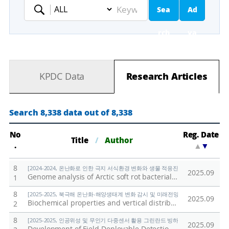
Sea
Ad
Keyword
rch
va
nc
KPDC Data
Research Articles
ed
Se
Search 8,338 data out of 8,338
ar
No
Reg. Date
Title
/
Author
.
▲
▼
ch
8
[2024-2024, 온난화로 인한 극지 서식환경 변화와 생물 적응진화 연구 (24-24) / 김
2025.09
Genome analysis of Arctic soft rot bacterial pathogens and comparative analysis with a Korean isolate
1
8
[2025-2025, 북극해 온난화-해양생태계 변화 감시 및 미래전망 연구 (25-25) / 양은
2025.09
Biochemical properties and vertical distribution of particulate organic carbon in the northern Chukchi Sea
2
8
[2025-2025, 인공위성 및 무인기 다중센서 활용 그린란드 빙하 감소에 따른 식생 및 지
2025.09