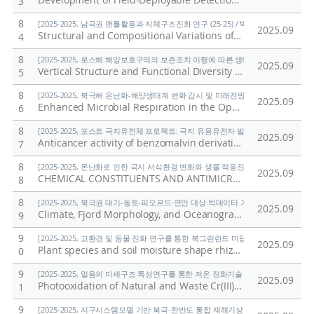
Development of Field-Deployable Detection Models for Asbestos Host Rocks Using Close-Range Hyperspectral Imaging and Diverse Lithological Training Data
3
8
[2025-2025, 남극권 맨틀활동과 지체구조진화 연구 (25-25) / 박숭현]
2025.09
Structural and Compositional Variations of Feldspar in an Ordinary Chondrite Induced by Shock Metamorphism
4
8
[2025-2025, 로스해 해양보호구역의 보존조치 이행에 따른 생태계 변화 연구 (25-25)
2025.09
Vertical Structure and Functional Diversity of Microbial Communities in the Ross Sea, Antarctica
5
8
[2025-2025, 북극해 온난화-해양생태계 변화 감시 및 미래전망 연구 (25-25) / 양은
2025.09
Enhanced Microbial Respiration in the Open Melt Pond in the Arctic Ocean and its Implications for Carbon Cycles
6
8
[2025-2025, 포스트 극지유전체 프로젝트: 극지 유용유전자 발굴을 위한 기능유전체 연구
2025.09
Anticancer activity of benzomalvin derivatives isolated from Penicillium spathulatum SF7354, a symbiotic fungus from Azorella monantha
7
8
[2025-2025, 온난화로 인한 극지 서식환경 변화와 생물 적응진화 연구 (25-25) / 김
2025.09
CHEMICAL CONSTITUENTS AND ANTIMICROBIAL ACTIVITY OF ESSENTIAL OIL FROM THE LICHEN, Ramalina peruviana
8
8
[2025-2025, 북극권 대기-동토-피오르드·연안 대상 빅데이터 기반 기후변화 대응 연구 (
2025.09
Climate, Fjord Morphology, and Oceanographic controls on Glacier Retreat and Sedimentation in Bellsund, Southwestern Svalbard
9
9
[2025-2025, 고환경 및 동물 진화 연구를 통한 북그린란드 미답지 진출 (25-25) / 박
2025.09
Plant species and soil moisture shape rhizosphere microbiota in an unusually productive tundra ecosystem of North Greenland
0
9
[2025-2025, 얼음의 미세구조 특성연구를 통한 저온 정화기술 및 환경/에너지 신소재 개
2025.09
Photooxidation of Natural and Waste Cr(III)-Bearing Hydroxides in Water and Ice: Cr(III)-O2 Complex Mediated Oxidation and Effect of Natural Organic Matter
1
9
[2025-2025, 지구시스템모델 기반 북극-한반도 통합 재해기상 예측 시스템(KPOPS-Eart