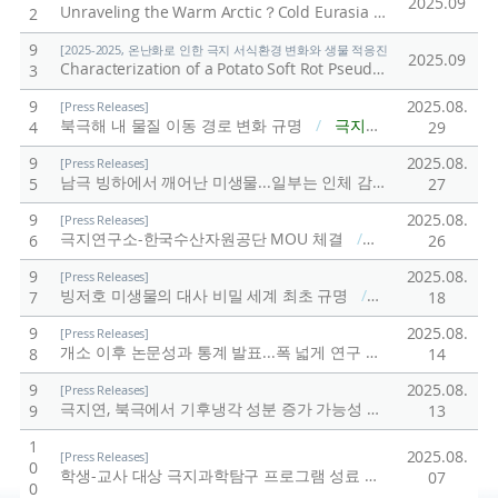
2025.09
Unraveling the Warm Arctic？Cold Eurasia Pattern: Interplay of Arctic Amplification and Internal Variability in Shaping Midlatitude Weather
2
9
[2025-2025, 온난화로 인한 극지 서식환경 변화와 생물 적응진화 연구 (25-25) / 김
2025.09
Characterization of a Potato Soft Rot Pseudomonas Strain and Its Potential Threat to Greenland Farmlands
3
9
2025.08.
[Press Releases]
북극해 내 물질 이동 경로 변화 규명
/
극지연구소
4
29
9
2025.08.
[Press Releases]
남극 빙하에서 깨어난 미생물...일부는 인체 감염 가능
/
극지
5
27
9
2025.08.
[Press Releases]
극지연구소-한국수산자원공단 MOU 체결
/
극지연구소
6
26
9
2025.08.
[Press Releases]
빙저호 미생물의 대사 비밀 세계 최초 규명
/
극지연구소
7
18
9
2025.08.
[Press Releases]
개소 이후 논문성과 통계 발표...폭 넓게 연구
/
극지연구소
8
14
9
2025.08.
[Press Releases]
극지연, 북극에서 기후냉각 성분 증가 가능성 제시…“온난화 늦추는 자연 복원력”
9
13
1
2025.08.
[Press Releases]
0
학생-교사 대상 극지과학탐구 프로그램 성료
/
극지연구소
07
0