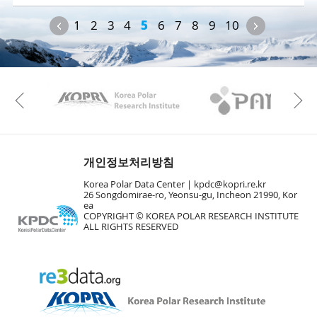
Previous
Next
1
2
3
4
5
6
7
8
9
10
KAOS
Kopri
Previous
개인정보처리방침
Korea Polar Data Center |
kpdc@kopri.re.kr
26 Songdomirae-ro, Yeonsu-gu, Incheon 21990, Kor
ea
COPYRIGHT © KOREA POLAR RESEARCH INSTITUTE
ALL RIGHTS RESERVED