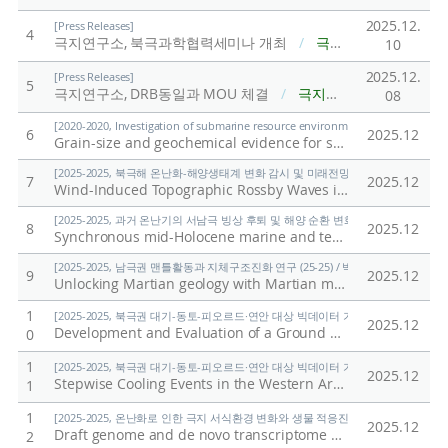
2025.12.
[Press Releases]
4
극지연구소, 북극과학협력세미나 개최
/
극지연구소
10
2025.12.
[Press Releases]
5
극지연구소, DRB동일과 MOU 체결
/
극지연구소
08
[2020-2020, Investigation of submarine resource environment and seabed methan
6
2025.12
Grain-size and geochemical evidence for sediment transport mechanisms in the northeastern part of the East Siberian Sea and on the adjacent continental slope
[2025-2025, 북극해 온난화-해양생태계 변화 감시 및 미래전망 연구 (25-25) / 양은
7
2025.12
Wind-Induced Topographic Rossby Waves in the Southwestern Slope of the Chukchi Abyssal Plain
[2025-2025, 과거 온난기의 서남극 빙상 후퇴 및 해양 순환 변화 연구 (25-25) / 유규
8
2025.12
Synchronous mid-Holocene marine and terrestrial deglaciation in the Ross Sea, Antarctica
[2025-2025, 남극권 맨틀활동과 지체구조진화 연구 (25-25) / 박숭현]
9
2025.12
Unlocking Martian geology with Martian meteorites
/
Par
1
[2025-2025, 북극권 대기-동토-피오르드·연안 대상 빅데이터 기반 기후변화 대응 연구 (
2025.12
Development and Evaluation of a Ground CO2 Measurement System
0
1
[2025-2025, 북극권 대기-동토-피오르드·연안 대상 빅데이터 기반 기후변화 대응 연구 (
2025.12
Stepwise Cooling Events in the Western Arctic at 8.2 and 4.2 ka: Proxy Development and Application
1
1
[2025-2025, 온난화로 인한 극지 서식환경 변화와 생물 적응진화 연구 (25-25) / 김
2025.12
Draft genome and de novo transcriptome assembly of the Antarctic marine flatworm Obrimoposthia wandeli
2