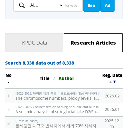
Sea
Ad
Keyword
rch
va
nc
KPDC Data
Research Articles
ed
Se
Search 8,338 data out of 8,338
ar
No
Reg. Date
Title
/
Author
.
▲
▼
ch
[2025-2025, 북극권 대기-동토-피오르드·연안 대상 빅데이터 기반 기후변화 대응 연구 (
1
2026.02
The chromosome numbers, ploidy levels, and Genome sizes of Svalbard plants
[2026-2026, Characterization of subglacial lake and blue ice in northern Victor
2
2026.01
A seismic analysis of sub glacial lake D2(Subglacial Lake Cheongsuk) beneath David Glacier, Antarctica
2025.12.
[Press Releases]
3
황제펭귄 대규모 번식지에서 새끼 70% 사라져
/
극지연구소
19