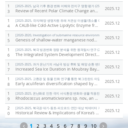
1
[2025-2025, 남극 기후 환경 변화 이해와 전지구 영향 평가 (25-25) / 정의석]
2025.12
Review of Recent Polar Climate Change and Its Impact
/
K
3
1
[2025-2025, 극지/해양 생명자원 유래 저온성 미생물/효소를 이용한 환경유해물질 검출
2025.12
A CALB-like Cold-Active Lipolytic Enzyme from Pseudonocardia antarctica: Expression, Biochemical Characterization, and AlphaFold-Guided Dynamics
4
1
[2020-2020, Investigation of submarine resource environment and seabed methan
2025.12
Genesis of shallow-water manganese nodules with uniquely high Mn/Fe ratios
5
1
[2025-2025, 북극 빙권변화 정량 분석을 위한 원격탐사 연구 (25-25) / 김현철]
2025.12
The Integrated System Development Direction for Expanding the Application of Polar Spatial Information
6
1
[2025-2025, 과거 온난기의 서남극 빙상 후퇴 및 해양 순환 변화 연구 (25-25) / 유규
2025.12
Increased Sea Ice Duration in Moubray Bay, Northwest Ross Sea Linked to Early Holocene Wind Strength
7
1
[2025-2025, 고환경 및 동물 진화 연구를 통한 북그린란드 미답지 진출 (25-25) / 박
2025.12
Early aculiferan diversification shaped by Ægir-Iapetus palaeogeography: Insights from North Greenland (Cambrian Series 2, Stage 4)
8
1
[2025-2025, 온난화로 인한 극지 서식환경 변화와 생물 적응진화 연구 (25-25) / 김
2025.12
Rhodococcus aromaticivorans sp. nov., an o-xylene degrading bacterium, and evidence supporting reclassification of Rhodococcus jostii RHA1
9
2
[2025-2025, 북극권 대기-동토-피오르드·연안 대상 빅데이터 기반 기후변화 대응 연구 (
2025.12
Historical Review & Implications of Korea’s Arctic Sea Route Policy
0
Previous
Next
1
2
3
4
5
6
7
8
9
10