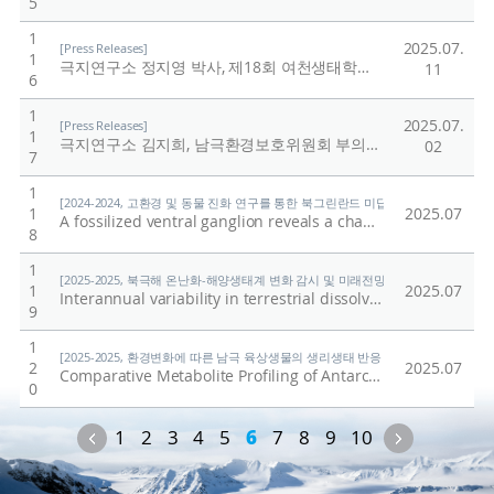
5
1
2025.07.
[Press Releases]
1
극지연구소 정지영 박사, 제18회 여천생태학상 수상
/
극지연
11
6
1
2025.07.
[Press Releases]
1
극지연구소 김지희, 남극환경보호위원회 부의장 선출
/
극지
02
7
1
[2024-2024, 고환경 및 동물 진화 연구를 통한 북그린란드 미답지 진출 (24-24) / 박
1
2025.07
A fossilized ventral ganglion reveals a chaetognath affinity for Cambrian nectocaridids
8
1
[2025-2025, 북극해 온난화-해양생태계 변화 감시 및 미래전망 연구 (25-25) / 양은
1
2025.07
Interannual variability in terrestrial dissolved organic matter advection to the eastern East Siberian Sea under contrasting Beaufort Gyre conditions
9
1
[2025-2025, 환경변화에 따른 남극 육상생물의 생리생태 반응 규명 (25-25) / 이형석
2
2025.07
Comparative Metabolite Profiling of Antarctic and Korean Mosses: Insights into Adaptation Mechanisms of Antarctic Moss Species
0
Previous
Next
1
2
3
4
5
6
7
8
9
10