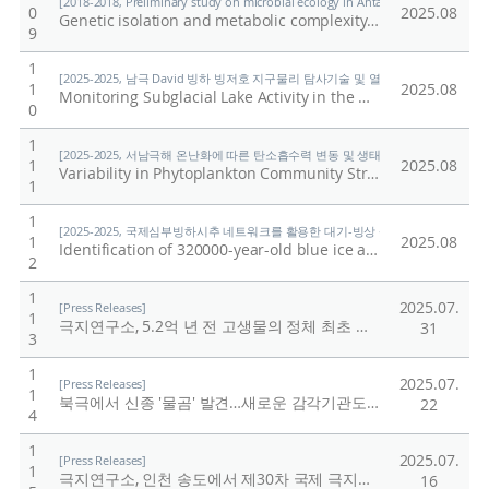
[2018-2018, Preliminary study on microbial ecology in Antarctic lakes based on 
0
2025.08
Genetic isolation and metabolic complexity of an Antarctic subglacial microbiome
9
1
[2025-2025, 남극 David 빙하 빙저호 지구물리 탐사기술 및 열수시추 기술개발 (25-2
1
2025.08
Monitoring Subglacial Lake Activity in the David Glacier Region, East Antarctica, Using a DInSAR Displacement Integration Approach
0
1
[2025-2025, 서남극해 온난화에 따른 탄소흡수력 변동 및 생태계 반응 연구 (25-25) 
1
2025.08
Variability in Phytoplankton Community Structure and Primary Productivity in Antarctic Coastal Waters
1
1
[2025-2025, 국제심부빙하시추 네트워크를 활용한 대기-빙상 상호작용의 자연적·인위적
1
2025.08
Identification of 320000-year-old blue ice at the surface of the Elephant Moraine region, East Antarctica
2
1
2025.07.
[Press Releases]
1
극지연구소, 5.2억 년 전 고생물의 정체 최초 입증
/
극지연구
31
3
1
2025.07.
[Press Releases]
1
북극에서 신종 '물곰' 발견…새로운 감각기관도 확인
/
극지연
22
4
1
2025.07.
[Press Releases]
1
극지연구소, 인천 송도에서 제30차 국제 극지과학 심포지엄 개최
16