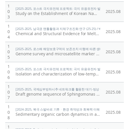
1
[2025-2025, 포스트 극지유전체 프로젝트: 극지 유용유전자 발굴을 위한 기능유전체 연구
0
2025.08
Study on the Establishment of Korean Names and Naming Principles for Antarctic Fish Species
3
1
[2025-2025, 남극권 맨틀활동과 지체구조진화 연구 (25-25) / 박숭현]
0
2025.08
Chemical and Structural Evidence for Melt-Induced Amorphization of Alkali Feldspar in Lunar Meteorite DEW 12007: Insight into Shock Amorphization Mechanisms
4
1
[2025-2025, 로스해 해양보호구역의 보존조치 이행에 따른 생태계 변화 연구 (25-25)
0
2025.08
Genome survey and microsatellite marker development in the Antarctic Eaton's skate, Bathyraja eatonii (Rajiformes, Arhynchobatidae)
5
1
[2025-2025, 포스트 극지유전체 프로젝트: 극지 유용유전자 발굴을 위한 기능유전체 연구
0
2025.08
Isolation and characterization of low-temperature and high-salinity amylase from Halomonas sp. KS41843
6
1
[2025-2025, 국제심부빙하시추 네트워크를 활용한 대기-빙상 상호작용의 자연적·인위적
0
2025.08
Draft genome sequence of Sphingomonas sp. GlSt437 isolated from the Styx Glacier, Antarctica
7
1
[2024-2025, 북극 스발바르 기후ㆍ환경 취약성과 회복력 이해 (24-25) / 남승일]
0
2025.08
Sedimentary organic carbon dynamics in a glaciated Arctic fjord: tracing contributions of terrestrial and marine sources in the context of Atlantification over recent centuries
8
1