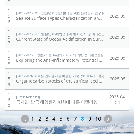
5
1
[2025-2025, 북극 빙권변화 정량 분석을 위한 원격탐사 연구 (25-25) / 김현철]
5
2025.05
Sea-Ice Surface Types Characterization and SAR Volume Backscattering Properties in Response to Sea States Interactions Using Structural Feature Fusion
6
1
[2025-2025, 북극해 온난화-해양생태계 변화 감시 및 미래전망 연구 (25-25) / 양은
5
2025.05
Current State of Ocean Acidification in Surface Waters of the Western Arctic Ocean from 2020 to 2022
7
1
[2025-2025, 미생물-식물 유전체와 대사체 기반 생리활성물질 개발 및 식물 회복력 시스
5
2025.05
Exploring the Anti-Inflammatory Potential of a Steroidfrom Antarctic Lichen Umbilicaria antarctica(L.)Ach.: In Vitro, In Vivo Zebra fish Assay, and In Silico Studies
8
1
[2023-2024, 새로운 연대층서를 이용한 서북극해 제4기 고환경 복원 (23-24) / 박광
5
2025.05
Organic carbon stocks of the surficial sediments in the territorial waters of Korea
9
1
2025.04.
[Press Releases]
6
극지연, 남극 해양환경 변화에 따른 아델리펭귄의 먹이사냥 전략 변화 확인
24
0
Previous
Next
1
2
3
4
5
6
7
8
9
10