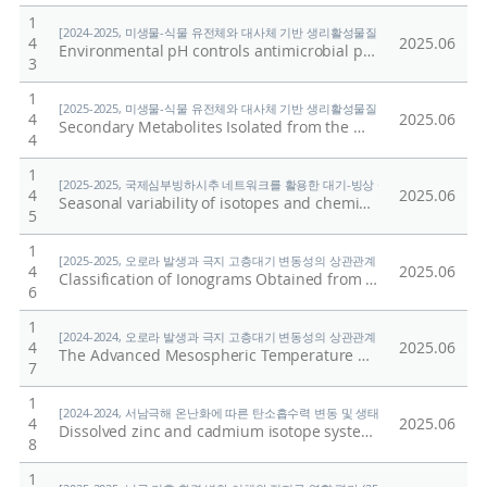
1
[2024-2025, 미생물-식물 유전체와 대사체 기반 생리활성물질 개발 및 식물 회복력 시스
4
2025.06
Environmental pH controls antimicrobial production by human probiotic Streptococcus salivarius
3
1
[2025-2025, 미생물-식물 유전체와 대사체 기반 생리활성물질 개발 및 식물 회복력 시스
4
2025.06
Secondary Metabolites Isolated from the Methanol Extract of Pseudocyphellaria freycinetii and Their Cytotoxicity
4
1
[2025-2025, 국제심부빙하시추 네트워크를 활용한 대기-빙상 상호작용의 자연적·인위적
4
2025.06
Seasonal variability of isotopes and chemistry in a coastal firn core from the Amundsen Sea, West Antarctica
5
1
[2025-2025, 오로라 발생과 극지 고층대기 변동성의 상관관계 규명 (25-25) / 지건화
4
2025.06
Classification of Ionograms Obtained from Vertical Incidence Pulsed Ionospheric Radar (VIPIR)/Dynasonde Ionospheric Radar at Jang Bogo Station, Antarctica
6
1
[2024-2024, 오로라 발생과 극지 고층대기 변동성의 상관관계 규명 (24-24) / 지건화
4
2025.06
The Advanced Mesospheric Temperature Mapper: 2-D Measurement of Mesopause Temperatures at King Sejong Station, Antarctica
7
1
[2024-2024, 서남극해 온난화에 따른 탄소흡수력 변동 및 생태계 반응 연구 (24-24) 
4
2025.06
Dissolved zinc and cadmium isotope systematics in the Amundsen and Weddell coastal Antarctic marginal seas
8
1