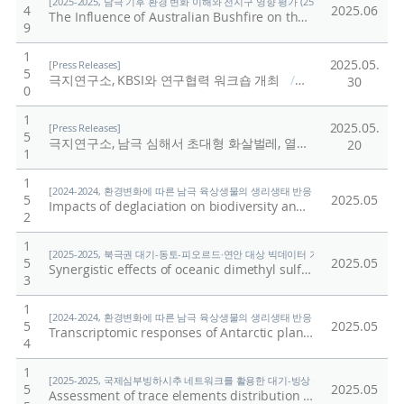
[2025-2025, 남극 기후 환경 변화 이해와 전지구 영향 평가 (25-25) / 정의석]
4
2025.06
The Influence of Australian Bushfire on the Upper Tropospheric CO and Hydrocarbon Distribution in the South Pacific
9
1
2025.05.
[Press Releases]
5
극지연구소, KBSI와 연구협력 워크숍 개최
/
극지연구소
30
0
1
2025.05.
[Press Releases]
5
극지연구소, 남극 심해서 초대형 화살벌레, 열수광석 획득
/
극
20
1
1
[2024-2024, 환경변화에 따른 남극 육상생물의 생리생태 반응 규명 (24-24) / 이형석
5
2025.05
Impacts of deglaciation on biodiversity and ecosystem function
2
1
[2025-2025, 북극권 대기-동토-피오르드·연안 대상 빅데이터 기반 기후변화 대응 연구 (
5
2025.05
Synergistic effects of oceanic dimethyl sulfide emissions and atmospheric oxidants on new particle formation in the Arctic
3
1
[2024-2024, 환경변화에 따른 남극 육상생물의 생리생태 반응 규명 (24-24) / 이형석
5
2025.05
Transcriptomic responses of Antarctic plants to in situ warming: uncovering molecular mechanisms behind physiological adjustments
4
1
[2025-2025, 국제심부빙하시추 네트워크를 활용한 대기-빙상 상호작용의 자연적·인위적
5
2025.05
Assessment of trace elements distribution and sources from snowpits in the Lambert Glacier region, coastal East Antarctica