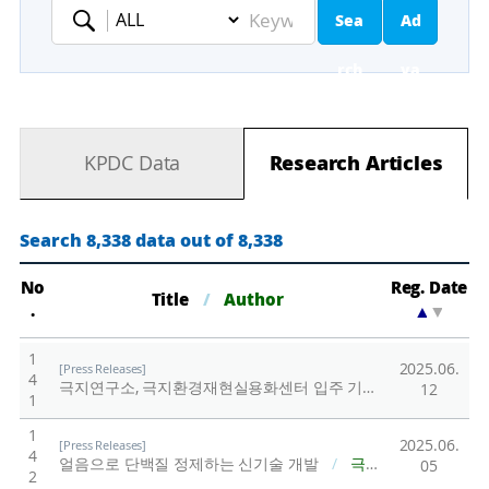
Sea
Ad
Keyword
rch
va
nc
KPDC Data
Research Articles
ed
Se
Search 8,338 data out of 8,338
ar
No
Reg. Date
Title
/
Author
.
▲
▼
ch
1
2025.06.
[Press Releases]
4
극지연구소, 극지환경재현실용화센터 입주 기업 공개 모집
/
12
1
1
2025.06.
[Press Releases]
4
얼음으로 단백질 정제하는 신기술 개발
/
극지연구소
05
2