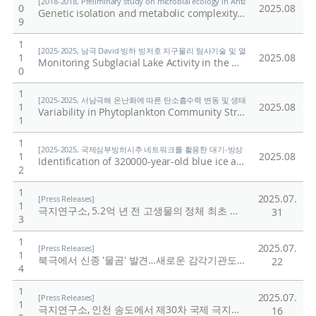
[2018-2018, Preliminary study on microbial ecology in Antarctic lakes based on 
0
2025.08
Genetic isolation and metabolic complexity of an Antarctic subglacial microbiome
9
1
[2025-2025, 남극 David 빙하 빙저호 지구물리 탐사기술 및 열수시추 기술개발 (25-2
1
2025.08
Monitoring Subglacial Lake Activity in the David Glacier Region, East Antarctica, Using a DInSAR Displacement Integration Approach
0
1
[2025-2025, 서남극해 온난화에 따른 탄소흡수력 변동 및 생태계 반응 연구 (25-25) 
1
2025.08
Variability in Phytoplankton Community Structure and Primary Productivity in Antarctic Coastal Waters
1
1
[2025-2025, 국제심부빙하시추 네트워크를 활용한 대기-빙상 상호작용의 자연적·인위적
1
2025.08
Identification of 320000-year-old blue ice at the surface of the Elephant Moraine region, East Antarctica
2
1
2025.07.
[Press Releases]
1
극지연구소, 5.2억 년 전 고생물의 정체 최초 입증
/
극지연구
31
3
1
2025.07.
[Press Releases]
1
북극에서 신종 '물곰' 발견…새로운 감각기관도 확인
/
극지연
22
4
1
2025.07.
[Press Releases]
1
극지연구소, 인천 송도에서 제30차 국제 극지과학 심포지엄 개최
16