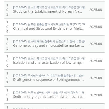
1
[2025-2025, 포스트 극지유전체 프로젝트: 극지 유용유전자 발굴을 위한 기능유전체 연구
0
2025.08
Study on the Establishment of Korean Names and Naming Principles for Antarctic Fish Species
3
1
[2025-2025, 남극권 맨틀활동과 지체구조진화 연구 (25-25) / 박숭현]
0
2025.08
Chemical and Structural Evidence for Melt-Induced Amorphization of Alkali Feldspar in Lunar Meteorite DEW 12007: Insight into Shock Amorphization Mechanisms
4
1
[2025-2025, 로스해 해양보호구역의 보존조치 이행에 따른 생태계 변화 연구 (25-25)
0
2025.08
Genome survey and microsatellite marker development in the Antarctic Eaton's skate, Bathyraja eatonii (Rajiformes, Arhynchobatidae)
5
1
[2025-2025, 포스트 극지유전체 프로젝트: 극지 유용유전자 발굴을 위한 기능유전체 연구
0
2025.08
Isolation and characterization of low-temperature and high-salinity amylase from Halomonas sp. KS41843
6
1
[2025-2025, 국제심부빙하시추 네트워크를 활용한 대기-빙상 상호작용의 자연적·인위적
0
2025.08
Draft genome sequence of Sphingomonas sp. GlSt437 isolated from the Styx Glacier, Antarctica
7
1
[2024-2025, 북극 스발바르 기후ㆍ환경 취약성과 회복력 이해 (24-25) / 남승일]
0
2025.08
Sedimentary organic carbon dynamics in a glaciated Arctic fjord: tracing contributions of terrestrial and marine sources in the context of Atlantification over recent centuries
8
1