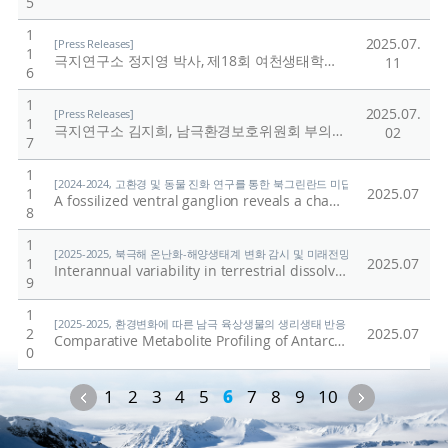
5
1
2025.07.
[Press Releases]
1
극지연구소 정지영 박사, 제18회 여천생태학상 수상
/
극지연
11
6
1
2025.07.
[Press Releases]
1
극지연구소 김지희, 남극환경보호위원회 부의장 선출
/
극지
02
7
1
[2024-2024, 고환경 및 동물 진화 연구를 통한 북그린란드 미답지 진출 (24-24) / 박
1
2025.07
A fossilized ventral ganglion reveals a chaetognath affinity for Cambrian nectocaridids
8
1
[2025-2025, 북극해 온난화-해양생태계 변화 감시 및 미래전망 연구 (25-25) / 양은
1
2025.07
Interannual variability in terrestrial dissolved organic matter advection to the eastern East Siberian Sea under contrasting Beaufort Gyre conditions
9
1
[2025-2025, 환경변화에 따른 남극 육상생물의 생리생태 반응 규명 (25-25) / 이형석
2
2025.07
Comparative Metabolite Profiling of Antarctic and Korean Mosses: Insights into Adaptation Mechanisms of Antarctic Moss Species
0
Previous
Next
1
2
3
4
5
6
7
8
9
10