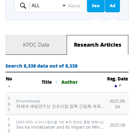
Sea
Ad
Keyword
rch
va
nc
KPDC Data
Research Articles
ed
Se
Search 8,338 data out of 8,338
ar
No
Reg. Date
Title
/
Author
.
▲
▼
ch
1
2025.08.
[Press Releases]
0
차세대 쇄빙연구선 건조사업 정책 간담회 개최
/
극지연구소
04
1
1
[2025-2025, 지구시스템모델 기반 북극-한반도 통합 재해기상 예측 시스템(KPOPS-Eart
0
2025.08
Sea Ice Initialization and Its Impact on Winter Seasonal Prediction Skill over the Northern Hemisphere in Coupled Forecast System
2