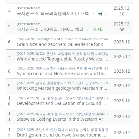
2025.12.
[Press Releases]
4
극지연구소, 북극과학협력세미나 개최
/
극지연구소
10
2025.12.
[Press Releases]
5
극지연구소, DRB동일과 MOU 체결
/
극지연구소
08
[2020-2020, Investigation of submarine resource environment and seabed methan
6
2025.12
Grain-size and geochemical evidence for sediment transport mechanisms in the northeastern part of the East Siberian Sea and on the adjacent continental slope
[2025-2025, 북극해 온난화-해양생태계 변화 감시 및 미래전망 연구 (25-25) / 양은
7
2025.12
Wind-Induced Topographic Rossby Waves in the Southwestern Slope of the Chukchi Abyssal Plain
[2025-2025, 과거 온난기의 서남극 빙상 후퇴 및 해양 순환 변화 연구 (25-25) / 유규
8
2025.12
Synchronous mid-Holocene marine and terrestrial deglaciation in the Ross Sea, Antarctica
[2025-2025, 남극권 맨틀활동과 지체구조진화 연구 (25-25) / 박숭현]
9
2025.12
Unlocking Martian geology with Martian meteorites
/
Par
1
[2025-2025, 북극권 대기-동토-피오르드·연안 대상 빅데이터 기반 기후변화 대응 연구 (
2025.12
Development and Evaluation of a Ground CO2 Measurement System
0
1
[2025-2025, 북극권 대기-동토-피오르드·연안 대상 빅데이터 기반 기후변화 대응 연구 (
2025.12
Stepwise Cooling Events in the Western Arctic at 8.2 and 4.2 ka: Proxy Development and Application
1
1
[2025-2025, 온난화로 인한 극지 서식환경 변화와 생물 적응진화 연구 (25-25) / 김
2025.12
Draft genome and de novo transcriptome assembly of the Antarctic marine flatworm Obrimoposthia wandeli
2