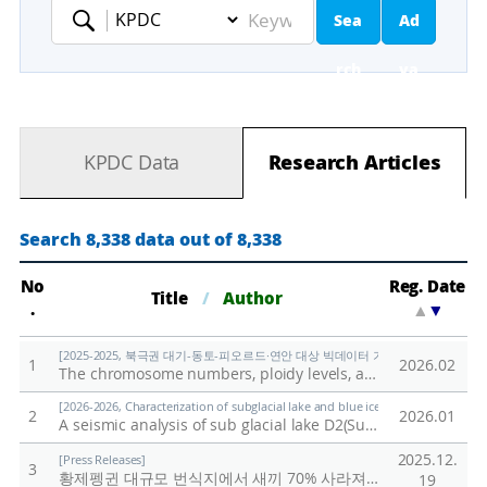
Sea
Ad
Keyword
rch
va
nc
KPDC Data
Research Articles
ed
Se
Search 8,338 data out of 8,338
ar
No
Reg. Date
Title
/
Author
.
▲
▼
ch
[2025-2025, 북극권 대기-동토-피오르드·연안 대상 빅데이터 기반 기후변화 대응 연구 (
1
2026.02
The chromosome numbers, ploidy levels, and Genome sizes of Svalbard plants
[2026-2026, Characterization of subglacial lake and blue ice in northern Victor
2
2026.01
A seismic analysis of sub glacial lake D2(Subglacial Lake Cheongsuk) beneath David Glacier, Antarctica
2025.12.
[Press Releases]
3
황제펭귄 대규모 번식지에서 새끼 70% 사라져
/
극지연구소
19