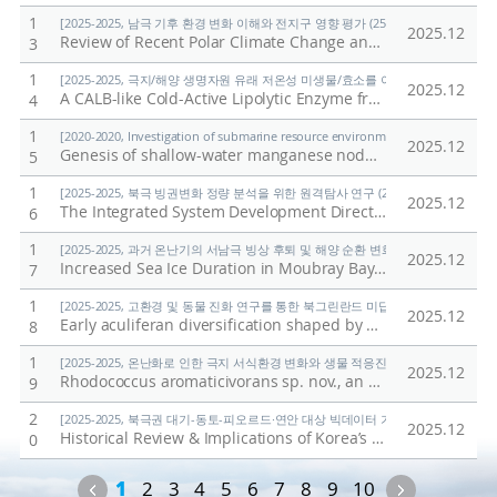
1
[2025-2025, 남극 기후 환경 변화 이해와 전지구 영향 평가 (25-25) / 정의석]
2025.12
Review of Recent Polar Climate Change and Its Impact
/
K
3
1
[2025-2025, 극지/해양 생명자원 유래 저온성 미생물/효소를 이용한 환경유해물질 검출
2025.12
A CALB-like Cold-Active Lipolytic Enzyme from Pseudonocardia antarctica: Expression, Biochemical Characterization, and AlphaFold-Guided Dynamics
4
1
[2020-2020, Investigation of submarine resource environment and seabed methan
2025.12
Genesis of shallow-water manganese nodules with uniquely high Mn/Fe ratios
5
1
[2025-2025, 북극 빙권변화 정량 분석을 위한 원격탐사 연구 (25-25) / 김현철]
2025.12
The Integrated System Development Direction for Expanding the Application of Polar Spatial Information
6
1
[2025-2025, 과거 온난기의 서남극 빙상 후퇴 및 해양 순환 변화 연구 (25-25) / 유규
2025.12
Increased Sea Ice Duration in Moubray Bay, Northwest Ross Sea Linked to Early Holocene Wind Strength
7
1
[2025-2025, 고환경 및 동물 진화 연구를 통한 북그린란드 미답지 진출 (25-25) / 박
2025.12
Early aculiferan diversification shaped by Ægir-Iapetus palaeogeography: Insights from North Greenland (Cambrian Series 2, Stage 4)
8
1
[2025-2025, 온난화로 인한 극지 서식환경 변화와 생물 적응진화 연구 (25-25) / 김
2025.12
Rhodococcus aromaticivorans sp. nov., an o-xylene degrading bacterium, and evidence supporting reclassification of Rhodococcus jostii RHA1
9
2
[2025-2025, 북극권 대기-동토-피오르드·연안 대상 빅데이터 기반 기후변화 대응 연구 (
2025.12
Historical Review & Implications of Korea’s Arctic Sea Route Policy
0
Previous
Next
1
2
3
4
5
6
7
8
9
10