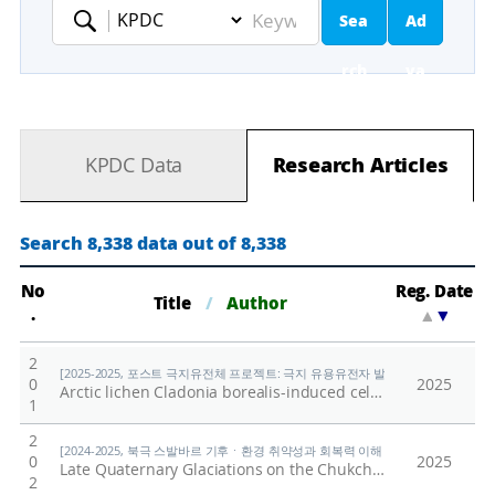
Sea
Ad
Keyword
rch
va
nc
KPDC Data
Research Articles
ed
Se
Search 8,338 data out of 8,338
ar
No
Reg. Date
Title
/
Author
.
▲
▼
ch
2
[2025-2025, 포스트 극지유전체 프로젝트: 극지 유용유전자 발굴을 위한 기능유전체 연구
0
2025
Arctic lichen Cladonia borealis-induced cell death is mediated by p53-independent activation of Caspase-9 and PARP-1 signaling in human colorectal cancer cell lines
1
2
[2024-2025, 북극 스발바르 기후ㆍ환경 취약성과 회복력 이해 (24-25) / 남승일]
0
2025
Late Quaternary Glaciations on the Chukchi Margin, Arctic Ocean: Insights From Echo Sounding and Sediment Records
2