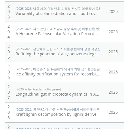
2
[2025-2025, 남극 기후 환경 변화 이해와 전지구 영향 평가 (25-25) / 정의석]
0
2025
Variability of solar radiation and cloud cover in the Antarctic Peninsula region
3
2
[2024-2024, 과거 온난기의 서남극 빙상 후퇴 및 해양 순환 변화 연구 (24-24) / 유규
0
2025
A Holocene Paleosecular Variation Record From the Northwestern Ross Sea, Antarctica
4
2
[2025-2025, 온난화로 인한 극지 서식환경 변화와 생물 적응진화 연구 (25-25) / 김
0
2025
Refining the genome of alkylbenzene-degrading Rhodococcus sp. DK17 and comparative analysis with genomes of its deletion mutants
5
2
[2025-2025, 미생물-식물 유전체와 대사체 기반 생리활성물질 개발 및 식물 회복력 시스
0
2025
Ice affinity purification system for recombinant proteins using a DUF3494 ice-binding protein
6
2
[2020 Polar Academic Program]
0
2025
Longitudinal gut microbiota dynamics in Antarctic research mission crews
7
2
[2025-2025, 환경변화에 따른 남극 육상생물의 생리생태 반응 규명 (25-25) / 이형석
0
2025
Kraft lignin decomposition by lignin-derived aromatic compound degrader Rhodococcus sp. DK17
8
2