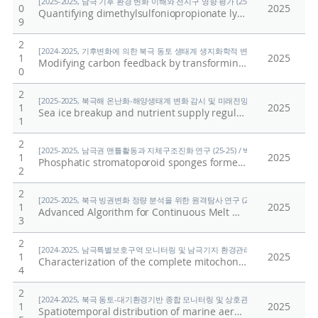
[2025-2025, 남극 기후 환경 변화 이해와 전지구 영향 평가 (25-25) / 정의석]
0
2025
Quantifying dimethylsulfoniopropionate lyase activity in marine environments using selected ion flow tube mass spectrometry
9
2
[2024-2025, 기후변화에 의한 북극 동토 생태계 생지화학적 변화 이해 (24-25) / 정
1
2025
Modifying carbon feedback by transforming arctic soil into biochar
0
2
[2025-2025, 북극해 온난화-해양생태계 변화 감시 및 미래전망 연구 (25-25) / 양은
1
2025
Sea ice breakup and nutrient supply regulate the timing and magnitude of algal export over the slopes of the Pacific Arctic region
1
2
[2025-2025, 남극권 맨틀활동과 지체구조진화 연구 (25-25) / 박숭현]
1
2025
Phosphatic stromatoporoid sponges formed reefs ~480 Mya
2
2
[2025-2025, 북극 빙권변화 정량 분석을 위한 원격탐사 연구 (25-25) / 김현철]
1
2025
Advanced Algorithm for Continuous Melt Onset Detection on Arctic Sea Ice
3
2
[2024-2025, 남극특별보호구역 모니터링 및 남극기지 환경관리에 관한 연구(11) (24-2
1
2025
Characterization of the complete mitochondrial genome and phylogenetic analysis of the Southern giant petrel (Macronectes giganteus, Procellariiformes: Procellariidae)
4
2
[2024-2025, 북극 동토-대기환경기반 종합 모니터링 및 상호관계 규명 (24-25) / 이
1
2025
Spatiotemporal distribution of marine aerosols and gaseous species over the North Pacific Ocean