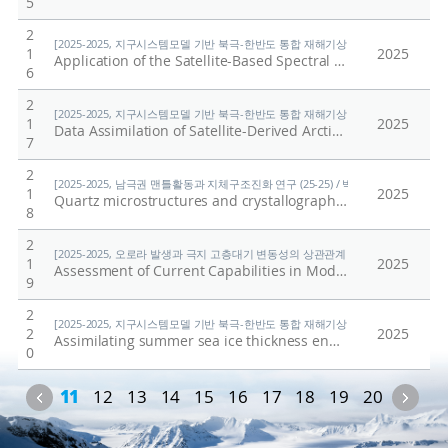
5
2
[2025-2025, 지구시스템모델 기반 북극-한반도 통합 재해기상 예측 시스템(KPOPS-Eart
1
2025
Application of the Satellite-Based Spectral Relationship to the Vertical Localization for the Microwave Humidity Sounder in the Ensemble Kalman Filter
6
2
[2025-2025, 지구시스템모델 기반 북극-한반도 통합 재해기상 예측 시스템(KPOPS-Eart
1
2025
Data Assimilation of Satellite-Derived Arctic Sea-Ice Thickness During Boreal Summer
7
2
[2025-2025, 남극권 맨틀활동과 지체구조진화 연구 (25-25) / 박숭현]
1
2025
Quartz microstructures and crystallographic preferred orientation analysis across the Himalayan metamorphic core reveal exhumation through changing taper angle and strain partitioning along discreet fault zones
8
2
[2025-2025, 오로라 발생과 극지 고층대기 변동성의 상관관계 규명 (25-25) / 지건화
1
2025
Assessment of Current Capabilities in Modeling the Ionospheric Climatology for Space Weather Applications: foF2 and hmF2-II
9
2
[2025-2025, 지구시스템모델 기반 북극-한반도 통합 재해기상 예측 시스템(KPOPS-Eart
2
2025
Assimilating summer sea ice thickness enhances predictions of Arctic sea ice and surrounding atmosphere within two months
0
Previous
Nex
11
12
13
14
15
16
17
18
19
20