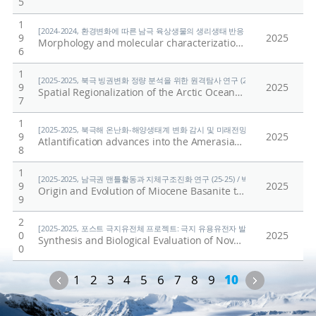
5
1
[2024-2024, 환경변화에 따른 남극 육상생물의 생리생태 반응 규명 (24-24) / 이형석
9
2025
Morphology and molecular characterization of a new Chloroidium (Trebouxiophyceae, Chlorophyta) species isolated from lichen in Antarctica
6
1
[2025-2025, 북극 빙권변화 정량 분석을 위한 원격탐사 연구 (25-25) / 김현철]
9
2025
Spatial Regionalization of the Arctic Ocean Based on Ocean Physical Property
7
1
[2025-2025, 북극해 온난화-해양생태계 변화 감시 및 미래전망 연구 (25-25) / 양은
9
2025
Atlantification advances into the Amerasian Basin of the Arctic Ocean
8
1
[2025-2025, 남극권 맨틀활동과 지체구조진화 연구 (25-25) / 박숭현]
9
2025
Origin and Evolution of Miocene Basanite to Comendite Lavas at the Mount Overlord Volcanic Field, Northern Victoria Land, Antarctica
9
2
[2025-2025, 포스트 극지유전체 프로젝트: 극지 유용유전자 발굴을 위한 기능유전체 연구
0
2025
Synthesis and Biological Evaluation of Novel Ramalin Derivatives as Multi-Target Agents for Alzheimer's Disease
0
Previous
Next
1
2
3
4
5
6
7
8
9
10