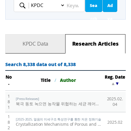
Sea
Ad
Keyword
rch
va
nc
KPDC Data
Research Articles
ed
Se
Search 8,338 data out of 8,338
ar
No
Reg. Date
Title
/
Author
.
▲
▼
ch
1
2025.02.
[Press Releases]
8
북극 동토 녹으면 농작물 위협하는 세균 깨어나
/
극지연구소
04
1
1
[2025-2025, 얼음의 미세구조 특성연구를 통한 저온 정화기술 및 환경/에너지 신소재 개
8
2025.02
Crystallization Mechanisms of Porous and Compact Amorphous Solid Water Films
2