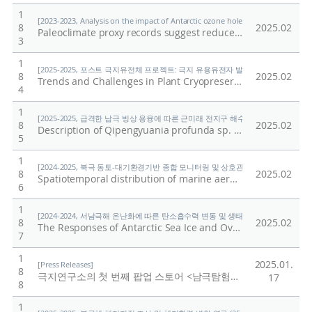
1
[2023-2023, Analysis on the impact of Antarctic ozone hole on tropical Pacific
8
2025.02
Paleoclimate proxy records suggest reduced tropical Pacific zonal asymmetry under sustained global warming
3
1
[2025-2025, 포스트 극지유전체 프로젝트: 극지 유용유전자 발굴을 위한 기능유전체 연구
8
2025.02
Trends and Challenges in Plant Cryopreservation Research: A Meta-Analysis of Cryoprotective Agent Development and Research Focus
4
1
[2025-2025, 급격한 남극 빙상 용융에 따른 근미래 전지구 해수면 상승 예측기술 개발 (
8
2025.02
Description of Qipengyuania profunda sp. nov., isolated from deep seawater of the Amundsen Sea (Antarctica), and reclassification of Qipengyuania aerophila Liu et al. 2022 as a later heterotypic synonym of Qipengyuania pacifica Tareen et al. 2022
5
1
[2024-2025, 북극 동토-대기환경기반 종합 모니터링 및 상호관계 규명 (24-25) / 이
8
2025.02
Spatiotemporal distribution of marine aerosols and gaseous species over the North Pacific Ocean
6
1
[2024-2024, 서남극해 온난화에 따른 탄소흡수력 변동 및 생태계 반응 연구 (24-24) 
8
2025.02
The Responses of Antarctic Sea Ice and Overturning Cells to Meridional Wind Forcing
7
1
2025.01.
[Press Releases]
8
극지연구소의 첫 번째 팝업 스토어 <남극탐험대>
/
극지연구
17
8
1