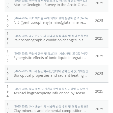
[2025-2025, 북극해 해저지질 조사 및 해저환경 변화 연구 (25-25) / 홍종국]
8
2025
Marine Geological Survey in the Arctic Ocean Using the Icebreaker ARAON
9
1
[2024-2024, 극지 지의류 유래 치매치료제 실용화 연구 (24-24) / 임정한]
9
2025
N 5-((perfluorophenyl)amino)glutamine regulates BACE1, tau phosphorylation, synaptic function, and neuroinflammation in Alzheimer's disease models
0
1
[2025-2025, 과거 온난기의 서남극 빙상 후퇴 및 해양 순환 변화 연구 (25-25) / 유규
9
2025
Paleoceanographic condition changes in the Eastern Bransfield Basin, Antarctic Peninsula, since the late glacial interval and its implications
1
1
[2025-2025, 극한지 관측 및 정보처리 기술 개발 (25-25) / 이주한]
9
2025
Synergistic effects of ionic liquid integrated superhydrophobic composite coatings on anti-icing properties
2
1
[2025-2025, 북극해 온난화-해양생태계 변화 감시 및 미래전망 연구 (25-25) / 양은
9
2025
Bio-optical properties and radiant heating rates in the borderlands region of the Chukchi Sea: The roles of phytoplankton biomass and sea ice cover
3
1
[2024-2025, 북극 동토-대기환경기반 종합 모니터링 및 상호관계 규명 (24-25) / 이
9
2025
Aerosol hygroscopicity influenced by seasonal chemical composition variations in the Arctic region
4
1
[2025-2025, 과거 온난기의 서남극 빙상 후퇴 및 해양 순환 변화 연구 (25-25) / 유규
9
2025
Clay minerals and elemental composition of smectites in the marine sediment from the southwest Ross Sea and implication for their provenance and sediment input changes after the last glacial period