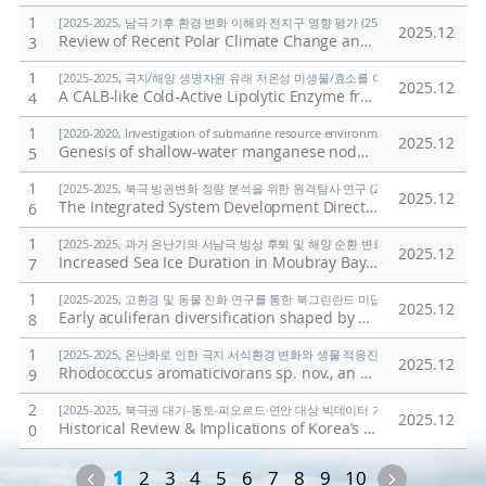
1
[2025-2025, 남극 기후 환경 변화 이해와 전지구 영향 평가 (25-25) / 정의석]
2025.12
Review of Recent Polar Climate Change and Its Impact
/
K
3
1
[2025-2025, 극지/해양 생명자원 유래 저온성 미생물/효소를 이용한 환경유해물질 검출
2025.12
A CALB-like Cold-Active Lipolytic Enzyme from Pseudonocardia antarctica: Expression, Biochemical Characterization, and AlphaFold-Guided Dynamics
4
1
[2020-2020, Investigation of submarine resource environment and seabed methan
2025.12
Genesis of shallow-water manganese nodules with uniquely high Mn/Fe ratios
5
1
[2025-2025, 북극 빙권변화 정량 분석을 위한 원격탐사 연구 (25-25) / 김현철]
2025.12
The Integrated System Development Direction for Expanding the Application of Polar Spatial Information
6
1
[2025-2025, 과거 온난기의 서남극 빙상 후퇴 및 해양 순환 변화 연구 (25-25) / 유규
2025.12
Increased Sea Ice Duration in Moubray Bay, Northwest Ross Sea Linked to Early Holocene Wind Strength
7
1
[2025-2025, 고환경 및 동물 진화 연구를 통한 북그린란드 미답지 진출 (25-25) / 박
2025.12
Early aculiferan diversification shaped by Ægir-Iapetus palaeogeography: Insights from North Greenland (Cambrian Series 2, Stage 4)
8
1
[2025-2025, 온난화로 인한 극지 서식환경 변화와 생물 적응진화 연구 (25-25) / 김
2025.12
Rhodococcus aromaticivorans sp. nov., an o-xylene degrading bacterium, and evidence supporting reclassification of Rhodococcus jostii RHA1
9
2
[2025-2025, 북극권 대기-동토-피오르드·연안 대상 빅데이터 기반 기후변화 대응 연구 (
2025.12
Historical Review & Implications of Korea’s Arctic Sea Route Policy
0
Previous
Next
1
2
3
4
5
6
7
8
9
10