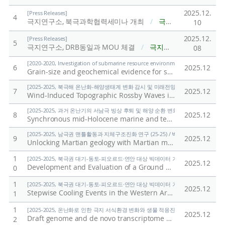
2025.12.
[Press Releases]
4
극지연구소, 북극과학협력세미나 개최
/
극지연구소
10
2025.12.
[Press Releases]
5
극지연구소, DRB동일과 MOU 체결
/
극지연구소
08
[2020-2020, Investigation of submarine resource environment and seabed methan
6
2025.12
Grain-size and geochemical evidence for sediment transport mechanisms in the northeastern part of the East Siberian Sea and on the adjacent continental slope
[2025-2025, 북극해 온난화-해양생태계 변화 감시 및 미래전망 연구 (25-25) / 양은
7
2025.12
Wind-Induced Topographic Rossby Waves in the Southwestern Slope of the Chukchi Abyssal Plain
[2025-2025, 과거 온난기의 서남극 빙상 후퇴 및 해양 순환 변화 연구 (25-25) / 유규
8
2025.12
Synchronous mid-Holocene marine and terrestrial deglaciation in the Ross Sea, Antarctica
[2025-2025, 남극권 맨틀활동과 지체구조진화 연구 (25-25) / 박숭현]
9
2025.12
Unlocking Martian geology with Martian meteorites
/
Par
1
[2025-2025, 북극권 대기-동토-피오르드·연안 대상 빅데이터 기반 기후변화 대응 연구 (
2025.12
Development and Evaluation of a Ground CO2 Measurement System
0
1
[2025-2025, 북극권 대기-동토-피오르드·연안 대상 빅데이터 기반 기후변화 대응 연구 (
2025.12
Stepwise Cooling Events in the Western Arctic at 8.2 and 4.2 ka: Proxy Development and Application
1
1
[2025-2025, 온난화로 인한 극지 서식환경 변화와 생물 적응진화 연구 (25-25) / 김
2025.12
Draft genome and de novo transcriptome assembly of the Antarctic marine flatworm Obrimoposthia wandeli
2