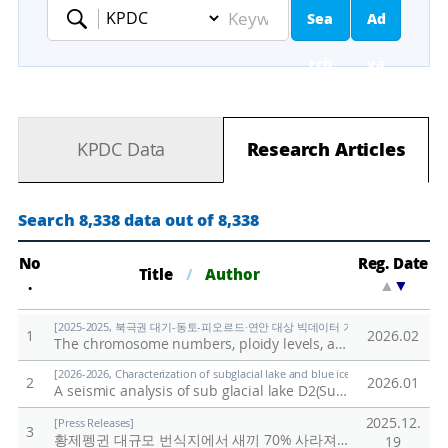
Sea
Ad
Keyword
rch
va
nc
KPDC Data
Research Articles
ed
Se
Search 8,338 data out of 8,338
ar
No
Reg. Date
Title
/
Author
.
▲
▼
ch
[2025-2025, 북극권 대기-동토-피오르드·연안 대상 빅데이터 기반 기후변화 대응 연구 (
1
2026.02
The chromosome numbers, ploidy levels, and Genome sizes of Svalbard plants
[2026-2026, Characterization of subglacial lake and blue ice in northern Victor
2
2026.01
A seismic analysis of sub glacial lake D2(Subglacial Lake Cheongsuk) beneath David Glacier, Antarctica
2025.12.
[Press Releases]
3
황제펭귄 대규모 번식지에서 새끼 70% 사라져
/
극지연구소
19