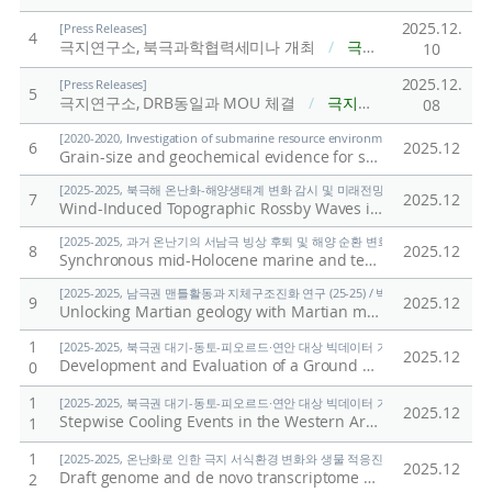
2025.12.
[Press Releases]
4
극지연구소, 북극과학협력세미나 개최
/
극지연구소
10
2025.12.
[Press Releases]
5
극지연구소, DRB동일과 MOU 체결
/
극지연구소
08
[2020-2020, Investigation of submarine resource environment and seabed methan
6
2025.12
Grain-size and geochemical evidence for sediment transport mechanisms in the northeastern part of the East Siberian Sea and on the adjacent continental slope
[2025-2025, 북극해 온난화-해양생태계 변화 감시 및 미래전망 연구 (25-25) / 양은
7
2025.12
Wind-Induced Topographic Rossby Waves in the Southwestern Slope of the Chukchi Abyssal Plain
[2025-2025, 과거 온난기의 서남극 빙상 후퇴 및 해양 순환 변화 연구 (25-25) / 유규
8
2025.12
Synchronous mid-Holocene marine and terrestrial deglaciation in the Ross Sea, Antarctica
[2025-2025, 남극권 맨틀활동과 지체구조진화 연구 (25-25) / 박숭현]
9
2025.12
Unlocking Martian geology with Martian meteorites
/
Par
1
[2025-2025, 북극권 대기-동토-피오르드·연안 대상 빅데이터 기반 기후변화 대응 연구 (
2025.12
Development and Evaluation of a Ground CO2 Measurement System
0
1
[2025-2025, 북극권 대기-동토-피오르드·연안 대상 빅데이터 기반 기후변화 대응 연구 (
2025.12
Stepwise Cooling Events in the Western Arctic at 8.2 and 4.2 ka: Proxy Development and Application
1
1
[2025-2025, 온난화로 인한 극지 서식환경 변화와 생물 적응진화 연구 (25-25) / 김
2025.12
Draft genome and de novo transcriptome assembly of the Antarctic marine flatworm Obrimoposthia wandeli
2