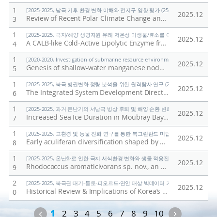
1
[2025-2025, 남극 기후 환경 변화 이해와 전지구 영향 평가 (25-25) / 정의석]
2025.12
Review of Recent Polar Climate Change and Its Impact
/
K
3
1
[2025-2025, 극지/해양 생명자원 유래 저온성 미생물/효소를 이용한 환경유해물질 검출
2025.12
A CALB-like Cold-Active Lipolytic Enzyme from Pseudonocardia antarctica: Expression, Biochemical Characterization, and AlphaFold-Guided Dynamics
4
1
[2020-2020, Investigation of submarine resource environment and seabed methan
2025.12
Genesis of shallow-water manganese nodules with uniquely high Mn/Fe ratios
5
1
[2025-2025, 북극 빙권변화 정량 분석을 위한 원격탐사 연구 (25-25) / 김현철]
2025.12
The Integrated System Development Direction for Expanding the Application of Polar Spatial Information
6
1
[2025-2025, 과거 온난기의 서남극 빙상 후퇴 및 해양 순환 변화 연구 (25-25) / 유규
2025.12
Increased Sea Ice Duration in Moubray Bay, Northwest Ross Sea Linked to Early Holocene Wind Strength
7
1
[2025-2025, 고환경 및 동물 진화 연구를 통한 북그린란드 미답지 진출 (25-25) / 박
2025.12
Early aculiferan diversification shaped by Ægir-Iapetus palaeogeography: Insights from North Greenland (Cambrian Series 2, Stage 4)
8
1
[2025-2025, 온난화로 인한 극지 서식환경 변화와 생물 적응진화 연구 (25-25) / 김
2025.12
Rhodococcus aromaticivorans sp. nov., an o-xylene degrading bacterium, and evidence supporting reclassification of Rhodococcus jostii RHA1
9
2
[2025-2025, 북극권 대기-동토-피오르드·연안 대상 빅데이터 기반 기후변화 대응 연구 (
2025.12
Historical Review & Implications of Korea’s Arctic Sea Route Policy
0
Previous
Next
1
2
3
4
5
6
7
8
9
10