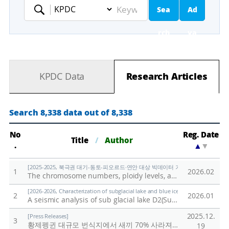
Sea
Ad
Keyword
rch
va
nc
KPDC Data
Research Articles
ed
Se
Search 8,338 data out of 8,338
ar
No
Reg. Date
Title
/
Author
.
▲
▼
ch
[2025-2025, 북극권 대기-동토-피오르드·연안 대상 빅데이터 기반 기후변화 대응 연구 (
1
2026.02
The chromosome numbers, ploidy levels, and Genome sizes of Svalbard plants
[2026-2026, Characterization of subglacial lake and blue ice in northern Victor
2
2026.01
A seismic analysis of sub glacial lake D2(Subglacial Lake Cheongsuk) beneath David Glacier, Antarctica
2025.12.
[Press Releases]
3
황제펭귄 대규모 번식지에서 새끼 70% 사라져
/
극지연구소
19