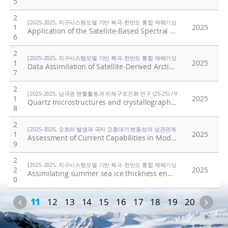
5
2
[2025-2025, 지구시스템모델 기반 북극-한반도 통합 재해기상 예측 시스템(KPOPS-Eart
1
2025
Application of the Satellite-Based Spectral Relationship to the Vertical Localization for the Microwave Humidity Sounder in the Ensemble Kalman Filter
6
2
[2025-2025, 지구시스템모델 기반 북극-한반도 통합 재해기상 예측 시스템(KPOPS-Eart
1
2025
Data Assimilation of Satellite-Derived Arctic Sea-Ice Thickness During Boreal Summer
7
2
[2025-2025, 남극권 맨틀활동과 지체구조진화 연구 (25-25) / 박숭현]
1
2025
Quartz microstructures and crystallographic preferred orientation analysis across the Himalayan metamorphic core reveal exhumation through changing taper angle and strain partitioning along discreet fault zones
8
2
[2025-2025, 오로라 발생과 극지 고층대기 변동성의 상관관계 규명 (25-25) / 지건화
1
2025
Assessment of Current Capabilities in Modeling the Ionospheric Climatology for Space Weather Applications: foF2 and hmF2-II
9
2
[2025-2025, 지구시스템모델 기반 북극-한반도 통합 재해기상 예측 시스템(KPOPS-Eart
2
2025
Assimilating summer sea ice thickness enhances predictions of Arctic sea ice and surrounding atmosphere within two months
0
Previous
Nex
11
12
13
14
15
16
17
18
19
20