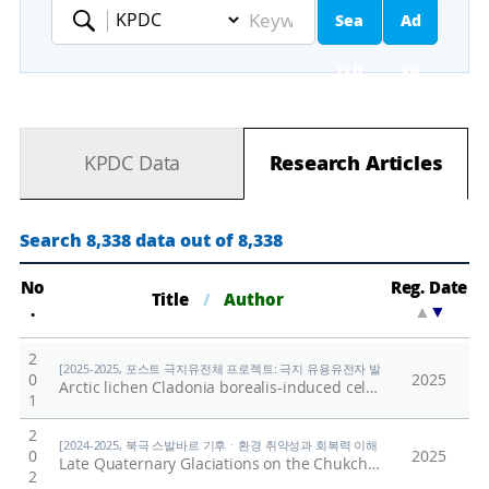
Sea
Ad
Keyword
rch
va
nc
KPDC Data
Research Articles
ed
Se
Search 8,338 data out of 8,338
ar
No
Reg. Date
Title
/
Author
.
▲
▼
ch
2
[2025-2025, 포스트 극지유전체 프로젝트: 극지 유용유전자 발굴을 위한 기능유전체 연구
0
2025
Arctic lichen Cladonia borealis-induced cell death is mediated by p53-independent activation of Caspase-9 and PARP-1 signaling in human colorectal cancer cell lines
1
2
[2024-2025, 북극 스발바르 기후ㆍ환경 취약성과 회복력 이해 (24-25) / 남승일]
0
2025
Late Quaternary Glaciations on the Chukchi Margin, Arctic Ocean: Insights From Echo Sounding and Sediment Records
2