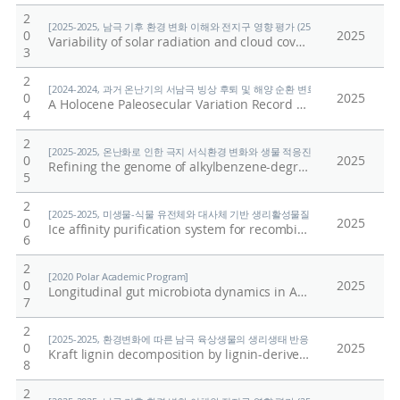
2
[2025-2025, 남극 기후 환경 변화 이해와 전지구 영향 평가 (25-25) / 정의석]
0
2025
Variability of solar radiation and cloud cover in the Antarctic Peninsula region
3
2
[2024-2024, 과거 온난기의 서남극 빙상 후퇴 및 해양 순환 변화 연구 (24-24) / 유규
0
2025
A Holocene Paleosecular Variation Record From the Northwestern Ross Sea, Antarctica
4
2
[2025-2025, 온난화로 인한 극지 서식환경 변화와 생물 적응진화 연구 (25-25) / 김
0
2025
Refining the genome of alkylbenzene-degrading Rhodococcus sp. DK17 and comparative analysis with genomes of its deletion mutants
5
2
[2025-2025, 미생물-식물 유전체와 대사체 기반 생리활성물질 개발 및 식물 회복력 시스
0
2025
Ice affinity purification system for recombinant proteins using a DUF3494 ice-binding protein
6
2
[2020 Polar Academic Program]
0
2025
Longitudinal gut microbiota dynamics in Antarctic research mission crews
7
2
[2025-2025, 환경변화에 따른 남극 육상생물의 생리생태 반응 규명 (25-25) / 이형석
0
2025
Kraft lignin decomposition by lignin-derived aromatic compound degrader Rhodococcus sp. DK17
8
2