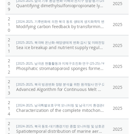
[2025-2025, 남극 기후 환경 변화 이해와 전지구 영향 평가 (25-25) / 정의석]
0
2025
Quantifying dimethylsulfoniopropionate lyase activity in marine environments using selected ion flow tube mass spectrometry
9
2
[2024-2025, 기후변화에 의한 북극 동토 생태계 생지화학적 변화 이해 (24-25) / 정
1
2025
Modifying carbon feedback by transforming arctic soil into biochar
0
2
[2025-2025, 북극해 온난화-해양생태계 변화 감시 및 미래전망 연구 (25-25) / 양은
1
2025
Sea ice breakup and nutrient supply regulate the timing and magnitude of algal export over the slopes of the Pacific Arctic region
1
2
[2025-2025, 남극권 맨틀활동과 지체구조진화 연구 (25-25) / 박숭현]
1
2025
Phosphatic stromatoporoid sponges formed reefs ~480 Mya
2
2
[2025-2025, 북극 빙권변화 정량 분석을 위한 원격탐사 연구 (25-25) / 김현철]
1
2025
Advanced Algorithm for Continuous Melt Onset Detection on Arctic Sea Ice
3
2
[2024-2025, 남극특별보호구역 모니터링 및 남극기지 환경관리에 관한 연구(11) (24-2
1
2025
Characterization of the complete mitochondrial genome and phylogenetic analysis of the Southern giant petrel (Macronectes giganteus, Procellariiformes: Procellariidae)
4
2
[2024-2025, 북극 동토-대기환경기반 종합 모니터링 및 상호관계 규명 (24-25) / 이
1
2025
Spatiotemporal distribution of marine aerosols and gaseous species over the North Pacific Ocean