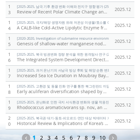
1
[2025-2025, 남극 기후 환경 변화 이해와 전지구 영향 평가 (25-25) / 정의석]
2025.12
Review of Recent Polar Climate Change and Its Impact
/
K
3
1
[2025-2025, 극지/해양 생명자원 유래 저온성 미생물/효소를 이용한 환경유해물질 검출
2025.12
A CALB-like Cold-Active Lipolytic Enzyme from Pseudonocardia antarctica: Expression, Biochemical Characterization, and AlphaFold-Guided Dynamics
4
1
[2020-2020, Investigation of submarine resource environment and seabed methan
2025.12
Genesis of shallow-water manganese nodules with uniquely high Mn/Fe ratios
5
1
[2025-2025, 북극 빙권변화 정량 분석을 위한 원격탐사 연구 (25-25) / 김현철]
2025.12
The Integrated System Development Direction for Expanding the Application of Polar Spatial Information
6
1
[2025-2025, 과거 온난기의 서남극 빙상 후퇴 및 해양 순환 변화 연구 (25-25) / 유규
2025.12
Increased Sea Ice Duration in Moubray Bay, Northwest Ross Sea Linked to Early Holocene Wind Strength
7
1
[2025-2025, 고환경 및 동물 진화 연구를 통한 북그린란드 미답지 진출 (25-25) / 박
2025.12
Early aculiferan diversification shaped by Ægir-Iapetus palaeogeography: Insights from North Greenland (Cambrian Series 2, Stage 4)
8
1
[2025-2025, 온난화로 인한 극지 서식환경 변화와 생물 적응진화 연구 (25-25) / 김
2025.12
Rhodococcus aromaticivorans sp. nov., an o-xylene degrading bacterium, and evidence supporting reclassification of Rhodococcus jostii RHA1
9
2
[2025-2025, 북극권 대기-동토-피오르드·연안 대상 빅데이터 기반 기후변화 대응 연구 (
2025.12
Historical Review & Implications of Korea’s Arctic Sea Route Policy
0
Previous
Next
1
2
3
4
5
6
7
8
9
10