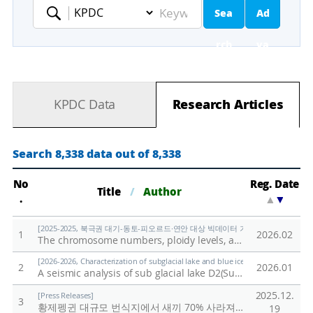
Sea
Ad
Keyword
rch
va
nc
KPDC Data
Research Articles
ed
Se
Search 8,338 data out of 8,338
ar
No
Reg. Date
Title
/
Author
.
▲
▼
ch
[2025-2025, 북극권 대기-동토-피오르드·연안 대상 빅데이터 기반 기후변화 대응 연구 (
1
2026.02
The chromosome numbers, ploidy levels, and Genome sizes of Svalbard plants
[2026-2026, Characterization of subglacial lake and blue ice in northern Victor
2
2026.01
A seismic analysis of sub glacial lake D2(Subglacial Lake Cheongsuk) beneath David Glacier, Antarctica
2025.12.
[Press Releases]
3
황제펭귄 대규모 번식지에서 새끼 70% 사라져
/
극지연구소
19