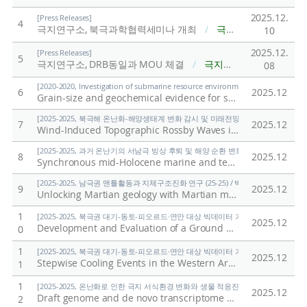
2025.12.
[Press Releases]
4
극지연구소, 북극과학협력세미나 개최
/
극지연구소
10
2025.12.
[Press Releases]
5
극지연구소, DRB동일과 MOU 체결
/
극지연구소
08
[2020-2020, Investigation of submarine resource environment and seabed methan
6
2025.12
Grain-size and geochemical evidence for sediment transport mechanisms in the northeastern part of the East Siberian Sea and on the adjacent continental slope
[2025-2025, 북극해 온난화-해양생태계 변화 감시 및 미래전망 연구 (25-25) / 양은
7
2025.12
Wind-Induced Topographic Rossby Waves in the Southwestern Slope of the Chukchi Abyssal Plain
[2025-2025, 과거 온난기의 서남극 빙상 후퇴 및 해양 순환 변화 연구 (25-25) / 유규
8
2025.12
Synchronous mid-Holocene marine and terrestrial deglaciation in the Ross Sea, Antarctica
[2025-2025, 남극권 맨틀활동과 지체구조진화 연구 (25-25) / 박숭현]
9
2025.12
Unlocking Martian geology with Martian meteorites
/
Par
1
[2025-2025, 북극권 대기-동토-피오르드·연안 대상 빅데이터 기반 기후변화 대응 연구 (
2025.12
Development and Evaluation of a Ground CO2 Measurement System
0
1
[2025-2025, 북극권 대기-동토-피오르드·연안 대상 빅데이터 기반 기후변화 대응 연구 (
2025.12
Stepwise Cooling Events in the Western Arctic at 8.2 and 4.2 ka: Proxy Development and Application
1
1
[2025-2025, 온난화로 인한 극지 서식환경 변화와 생물 적응진화 연구 (25-25) / 김
2025.12
Draft genome and de novo transcriptome assembly of the Antarctic marine flatworm Obrimoposthia wandeli
2