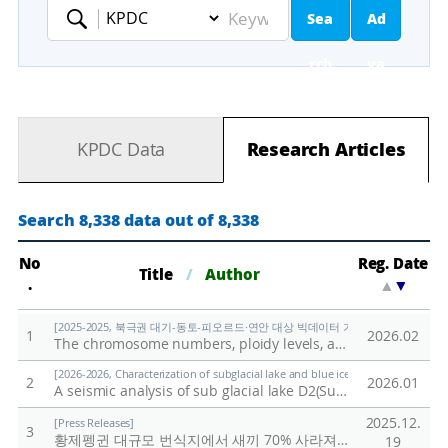
Sea
Ad
Keyword
rch
va
nc
KPDC Data
Research Articles
ed
Se
Search 8,338 data out of 8,338
ar
No
Reg. Date
Title
/
Author
.
▲
▼
ch
[2025-2025, 북극권 대기-동토-피오르드·연안 대상 빅데이터 기반 기후변화 대응 연구 (
1
2026.02
The chromosome numbers, ploidy levels, and Genome sizes of Svalbard plants
[2026-2026, Characterization of subglacial lake and blue ice in northern Victor
2
2026.01
A seismic analysis of sub glacial lake D2(Subglacial Lake Cheongsuk) beneath David Glacier, Antarctica
2025.12.
[Press Releases]
3
황제펭귄 대규모 번식지에서 새끼 70% 사라져
/
극지연구소
19