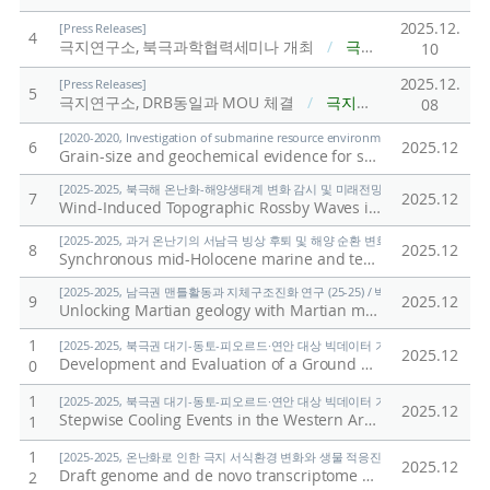
2025.12.
[Press Releases]
4
극지연구소, 북극과학협력세미나 개최
/
극지연구소
10
2025.12.
[Press Releases]
5
극지연구소, DRB동일과 MOU 체결
/
극지연구소
08
[2020-2020, Investigation of submarine resource environment and seabed methan
6
2025.12
Grain-size and geochemical evidence for sediment transport mechanisms in the northeastern part of the East Siberian Sea and on the adjacent continental slope
[2025-2025, 북극해 온난화-해양생태계 변화 감시 및 미래전망 연구 (25-25) / 양은
7
2025.12
Wind-Induced Topographic Rossby Waves in the Southwestern Slope of the Chukchi Abyssal Plain
[2025-2025, 과거 온난기의 서남극 빙상 후퇴 및 해양 순환 변화 연구 (25-25) / 유규
8
2025.12
Synchronous mid-Holocene marine and terrestrial deglaciation in the Ross Sea, Antarctica
[2025-2025, 남극권 맨틀활동과 지체구조진화 연구 (25-25) / 박숭현]
9
2025.12
Unlocking Martian geology with Martian meteorites
/
Par
1
[2025-2025, 북극권 대기-동토-피오르드·연안 대상 빅데이터 기반 기후변화 대응 연구 (
2025.12
Development and Evaluation of a Ground CO2 Measurement System
0
1
[2025-2025, 북극권 대기-동토-피오르드·연안 대상 빅데이터 기반 기후변화 대응 연구 (
2025.12
Stepwise Cooling Events in the Western Arctic at 8.2 and 4.2 ka: Proxy Development and Application
1
1
[2025-2025, 온난화로 인한 극지 서식환경 변화와 생물 적응진화 연구 (25-25) / 김
2025.12
Draft genome and de novo transcriptome assembly of the Antarctic marine flatworm Obrimoposthia wandeli
2