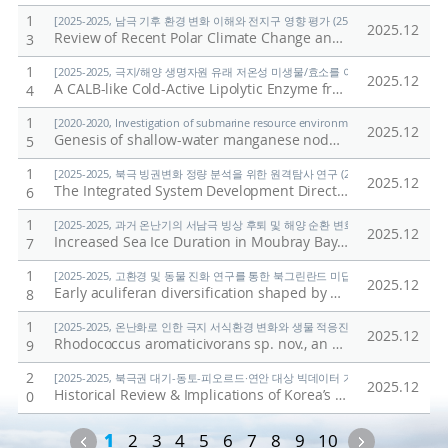
1
[2025-2025, 남극 기후 환경 변화 이해와 전지구 영향 평가 (25-25) / 정의석]
2025.12
Review of Recent Polar Climate Change and Its Impact
/
K
3
1
[2025-2025, 극지/해양 생명자원 유래 저온성 미생물/효소를 이용한 환경유해물질 검출
2025.12
A CALB-like Cold-Active Lipolytic Enzyme from Pseudonocardia antarctica: Expression, Biochemical Characterization, and AlphaFold-Guided Dynamics
4
1
[2020-2020, Investigation of submarine resource environment and seabed methan
2025.12
Genesis of shallow-water manganese nodules with uniquely high Mn/Fe ratios
5
1
[2025-2025, 북극 빙권변화 정량 분석을 위한 원격탐사 연구 (25-25) / 김현철]
2025.12
The Integrated System Development Direction for Expanding the Application of Polar Spatial Information
6
1
[2025-2025, 과거 온난기의 서남극 빙상 후퇴 및 해양 순환 변화 연구 (25-25) / 유규
2025.12
Increased Sea Ice Duration in Moubray Bay, Northwest Ross Sea Linked to Early Holocene Wind Strength
7
1
[2025-2025, 고환경 및 동물 진화 연구를 통한 북그린란드 미답지 진출 (25-25) / 박
2025.12
Early aculiferan diversification shaped by Ægir-Iapetus palaeogeography: Insights from North Greenland (Cambrian Series 2, Stage 4)
8
1
[2025-2025, 온난화로 인한 극지 서식환경 변화와 생물 적응진화 연구 (25-25) / 김
2025.12
Rhodococcus aromaticivorans sp. nov., an o-xylene degrading bacterium, and evidence supporting reclassification of Rhodococcus jostii RHA1
9
2
[2025-2025, 북극권 대기-동토-피오르드·연안 대상 빅데이터 기반 기후변화 대응 연구 (
2025.12
Historical Review & Implications of Korea’s Arctic Sea Route Policy
0
Previous
Next
1
2
3
4
5
6
7
8
9
10