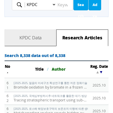
Sea
Ad
Keyword
rch
va
nc
KPDC Data
Research Articles
ed
Se
Search 8,338 data out of 8,338
ar
No
Reg. Date
Title
/
Author
.
▲
▼
ch
6
[2025-2025, 얼음의 미세구조 특성연구를 통한 저온 정화기술 및 환경/에너지 신소재 개
2025.10
Bromide oxidation by bromate in a frozen solution and reactive bromine species production
1
6
[2025-2025, 국제심부빙하시추 네트워크를 활용한 대기-빙상 상호작용의 자연적·인위적
2025.10
Tracing stratospheric transport using sub-annual plutonium-239 fallout in polar ice cores
2
6
[2025-2025, 로스해 해양보호구역의 보존조치 이행에 따른 생태계 변화 연구 (25-25)
2025.10