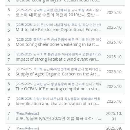
Metabarcoding analysis reveals hidden eukaryotic plankton biodiversity in the Ross Sea, Antarctica
3
6
[2025-2025, 남극해 급격한 온난화 대응 남극 해빙 예측 기술 개발 (25-25) / 진경]
2025.10
로스해 대륙붕 수온의 역전과 2010년대 중반 이후 남극 해빙의 지속적인 감소와의 연관성
4
6
[2025-2025, 과거 온난기의 서남극 빙상 후퇴 및 해양 순환 변화 연구 (25-25) / 유규
2025.10
Mid-to-late Pleistocene Depositional Environments at the Ross Sea Continental margin: Implications for Antarctic Ice Sheet Dynamics
5
6
[2025-2025, 급격한 남극 빙상 용융에 따른 근미래 전지구 해수면 상승 예측기술 개발 (
2025.10
Monitoring shear-zone weakening in East Antarctic outlet glaciers through differential InSAR measurements
6
6
[2025-2025, 남극 기후 환경 변화 이해와 전지구 영향 평가 (25-25) / 정의석]
2025.10
Impact of strong katabatic wind event variability on sea ice dynamics in Terra Nova Bay Polynya, Antarctica
7
6
[2025-2025, 북극해 온난화-해양생태계 변화 감시 및 미래전망 연구 (25-25) / 양은
2025.10
Supply of Aged Organic Carbon on the Arctic Chukchi Sea Slope
8
6
[2025-2025, 급격한 남극 빙상 용융에 따른 근미래 전지구 해수면 상승 예측기술 개발 (
2025.10
The OCEAN ICE mooring compilation: a standardised, pan-Antarctic database of ocean hydrography and current time series
9
7
[2025-2025, 환경변화에 따른 남극 육상생물의 생리생태 반응 규명 (25-25) / 이형석
2025.10
Identification and characterization of a novel, low-temperature-active GH8 endo-β-1,4-glucanase exhibiting broad pH stability from Antarctic Glacieibacterium sp. PAMC 29367
0
7
2025.10.
[Press Releases]
비도, 얼음도 많았던 2025년 여름 북극 바다
/
극지연구소
1
01
7
2025.09.
[Press Releases]