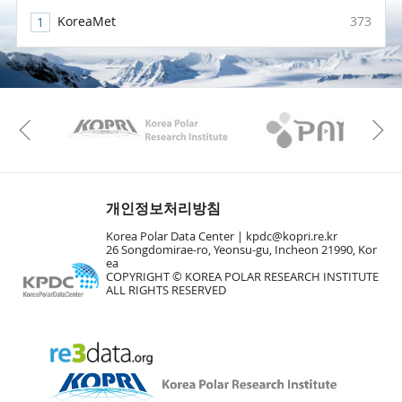
KoreaMet
373
KAOS
Kopri
Previous
개인정보처리방침
Korea Polar Data Center |
kpdc@kopri.re.kr
26 Songdomirae-ro, Yeonsu-gu, Incheon 21990, Kor
ea
COPYRIGHT © KOREA POLAR RESEARCH INSTITUTE
ALL RIGHTS RESERVED