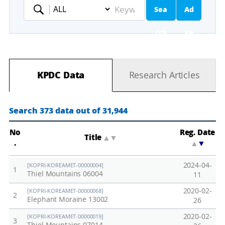
Sea
Ad
Keyword
rch
va
nc
KPDC Data
Research Articles
ed
Se
Search 373 data out of 31,944
ar
No
Reg. Date
Title
▲
▼
.
▲
▼
ch
2024-04-
[KOPRI-KOREAMET-00000004]
1
Thiel Mountains 06004
11
2020-02-
[KOPRI-KOREAMET-00000068]
2
Elephant Moraine 13002
26
2020-02-
[KOPRI-KOREAMET-00000019]
3