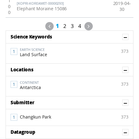
1
2019-04-
[KOPRI-KOREAMET-00000293]
0
Elephant Moraine 15086
30
0
Previous
Next
1
2
3
4
Sh
Science Keywords
EARTH SCIENCE
373
Land Surface
Sh
Locations
CONTINENT
373
Antarctica
Sh
Submitter
Changkun Park
373
Sh
Datagroup